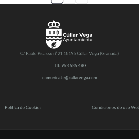
C/ Pablo Picasso nº 21 18195 Cúllar Vega (Granada)
Tlf:
958 585 480
comunicate@cullarvega.com
Política de Cookies
Condiciones de uso We