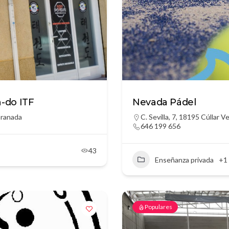
-do ITF
Nevada Pádel
Granada
C. Sevilla, 7, 18195 Cúllar 
646 199 656
43
Enseñanza privada
+1
Populares