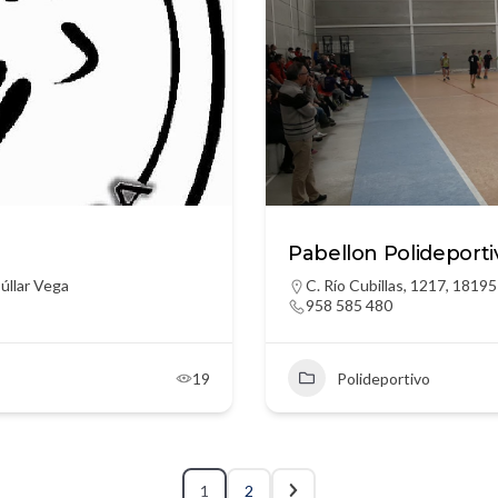
Pabellon Polideport
úllar Vega
C. Río Cubillas, 1217, 1819
958 585 480
19
Polideportivo
1
2