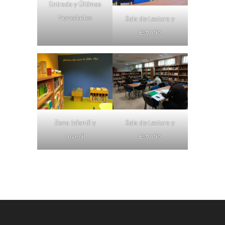
Entrada y Últimas
Novedades
Sala de Lectura y
Estudio
Zona Infantil y
Sala de Lectura y
Juvenil
Estudio