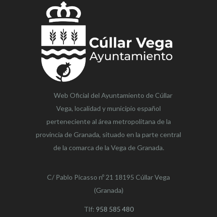
Web Oficial del Ayuntamiento de
Cúllar
Vega,
localidad y municipio español
perteneciente al área metropolitana de la
provincia de Granada, situado en la parte central
de la comarca de la Vega de Granada.
C/ Pablo Picasso nº 21 18195 Cúllar Vega
(Granada)
Tlf:
958 585 480