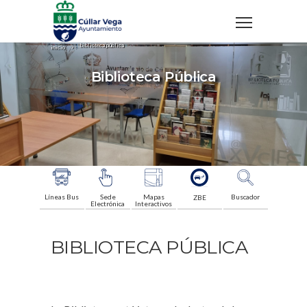
biblioteca pública
inicio
Biblioteca Pública
Líneas Bus
Sede
Mapas
Buscador
ZBE
Electrónica
Interactivos
BIBLIOTECA PÚBLICA