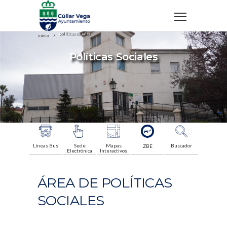
políticas sociales
inicio
Políticas Sociales
Líneas Bus
Sede
Mapas
Buscador
ZBE
Electrónica
Interactivos
ÁREA DE POLÍTICAS
SOCIALES