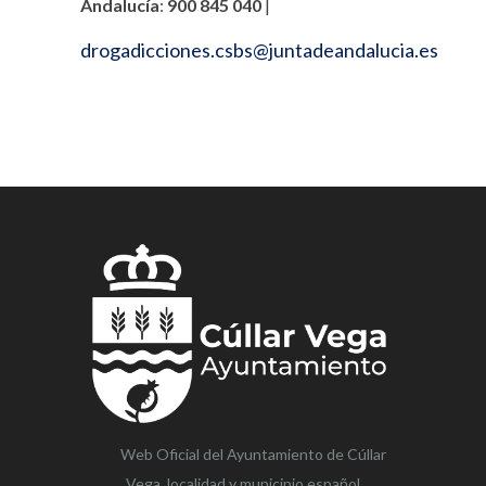
Andalucía
:
900 845 040
|
drogadicciones.csbs@juntadeandalucia.es
Web Oficial del Ayuntamiento de
Cúllar
Vega,
localidad y municipio español