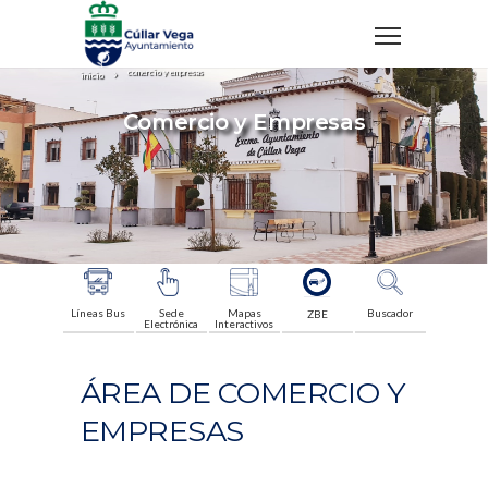
comercio y empresas
inicio
Comercio y Empresas
Líneas Bus
Sede
Mapas
Buscador
ZBE
Electrónica
Interactivos
ÁREA DE COMERCIO Y
EMPRESAS