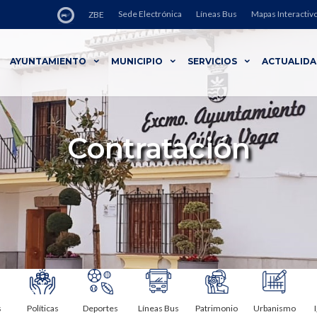
Sede Electrónica
Líneas Bus
Mapas Interactiv
ZBE
AYUNTAMIENTO
MUNICIPIO
SERVICIOS
ACTUALID
Contratación
s
Políticas
Deportes
Líneas Bus
Patrimonio
Urbanismo