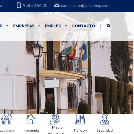
958 58 54 80
comunicate@cullarvega.com
os
|
AD
EMPRESAS
EMPLEO
CONTACTO
Medio
Igualdad y
Hacienda
Tráfico y
Seguridad
Ambiente