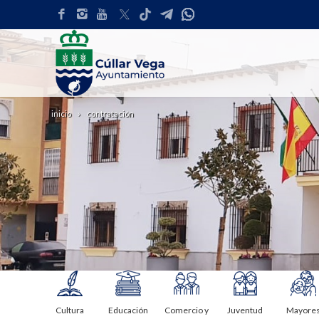
inicio
contratación
Cultura
Educación
Comercio y
Juventud
Mayore