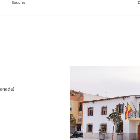
Sociales
D
ranada)