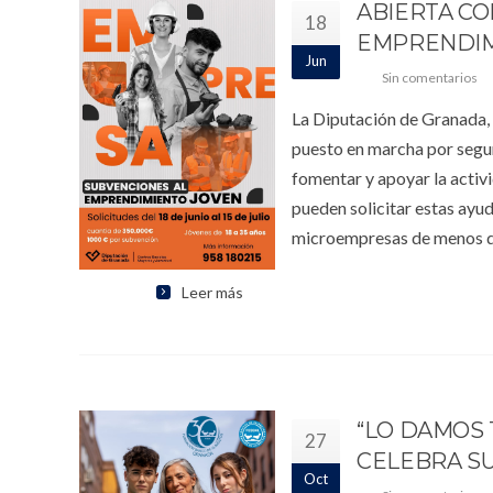
ABIERTA CO
18
EMPRENDIM
Jun
Sin comentarios
La Diputación de Granada, 
puesto en marcha por segu
fomentar y apoyar la acti
pueden solicitar estas ayu
microempresas de menos 
Leer más
“LO DAMOS 
27
CELEBRA SU
Oct