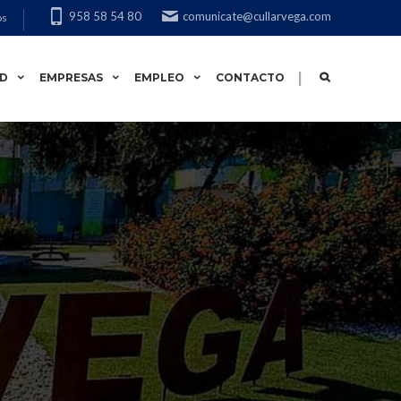
958 58 54 80
comunicate@cullarvega.com
os
|
AD
EMPRESAS
EMPLEO
CONTACTO