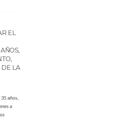
AR EL
 AÑOS,
NTO,
 DE LA
 35 años,
enes a
los