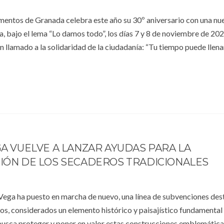
mentos de Granada celebra este año su 30º aniversario con una nu
, bajo el lema “Lo damos todo”, los días 7 y 8 de noviembre de 202
 llamado a la solidaridad de la ciudadanía: “Tu tiempo puede llena
A VUELVE A LANZAR AYUDAS PARA LA
IÓN DE LOS SECADEROS TRADICIONALES
Vega ha puesto en marcha de nuevo, una línea de subvenciones dest
s, considerados un elemento histórico y paisajístico fundamental
o busca proteger y poner en valor estas construcciones emblemática