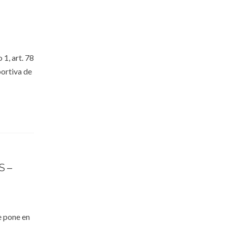
 1, art. 78
portiva de
 –
e pone en