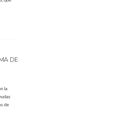
MA DE
n la
Ayudas
os de