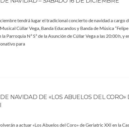
DE NAVIDAD – SÁBADO 16 DE DICIEMBRE
ciembre tendrá lugar el tradicional concierto de navidad a cargo d
n Musical Cúllar Vega, Banda Educandos y Banda de Música “Felipe
n la Parroquia Nª Sª de la Asunción de Cúllar Vega a las 20:00 h, y e
donativo para
DE NAVIDAD DE «LOS ABUELOS DEL CORO»
I
olverán a actuar «Los Abuelos del Coro» de Geriatric XXI en la Cas