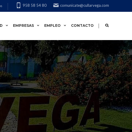
958 58 54 80
comunicate@cullarvega.com
os
|
AD
EMPRESAS
EMPLEO
CONTACTO