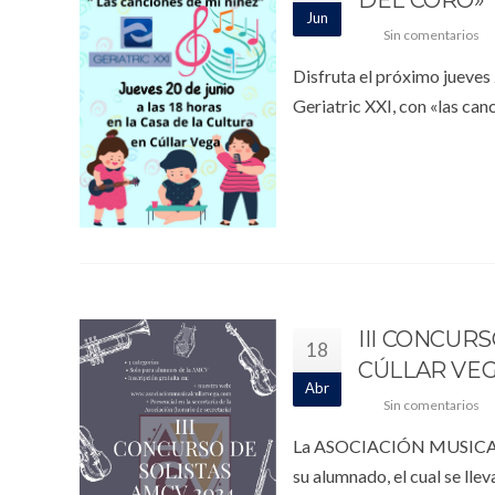
Jun
Sin comentarios
Disfruta el próximo jueves
Geriatric XXI, con «las can
III CONCUR
18
CÚLLAR VE
Abr
Sin comentarios
La ASOCIACIÓN MUSICAL
su alumnado, el cual se lle