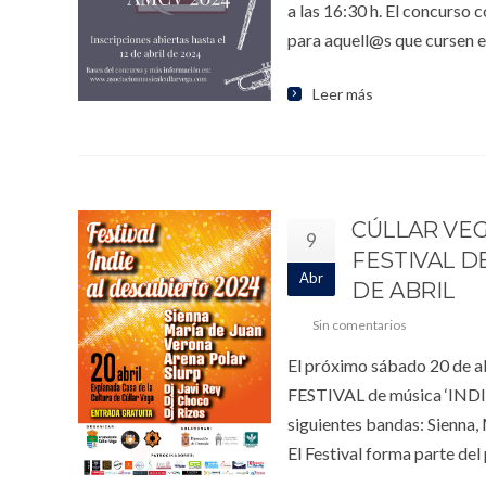
a las 16:30 h. El concurso 
para aquell@s que cursen e
Leer más
CÚLLAR VEG
9
FESTIVAL D
Abr
DE ABRIL
Sin comentarios
El próximo sábado 20 de ab
FESTIVAL de música ‘INDIE
siguientes bandas: Sienna, 
El Festival forma parte de