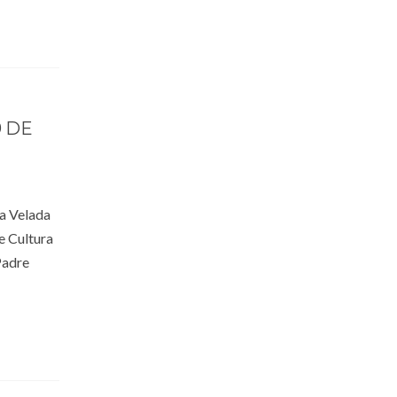
9 DE
la Velada
e Cultura
Padre