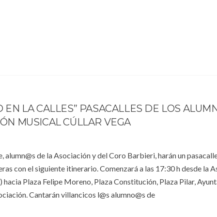
D EN LA CALLES” PASACALLES DE LOS ALUM
IÓN MUSICAL CÚLLAR VEGA
, alumn@s de la Asociación y del Coro Barbieri, harán un pasacall
leras con el siguiente itinerario. Comenzará a las 17:30 h desde la 
 hacia Plaza Felipe Moreno, Plaza Constitución, Plaza Pilar, Ayun
Asociación. Cantarán villancicos l@s alumno@s de