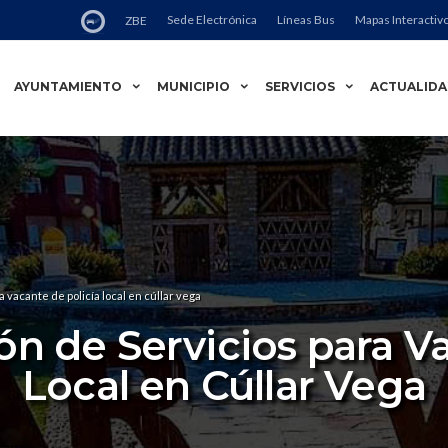
Sede Electrónica
Líneas Bus
Mapas Interactiv
ZBE
AYUNTAMIENTO
MUNICIPIO
SERVICIOS
ACTUALID
 vacante de policía local en cúllar vega
n de Servicios para Va
Local en Cúllar Vega