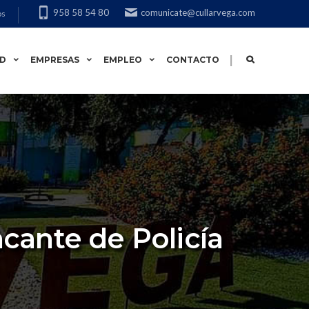
958 58 54 80
comunicate@cullarvega.com
os
|
AD
EMPRESAS
EMPLEO
CONTACTO
cante de Policía