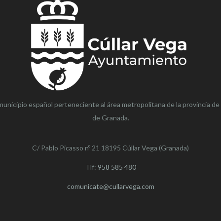
municipio español perteneciente al área metropolitana de la provincia de
de Granada.
C/ Pablo Picasso nº 21 18195 Cúllar Vega (Granada)
Tlf:
958 585 480
comunicate@cullarvega.com