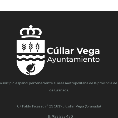
municipio español perteneciente al área metropolitana de la provincia de
de Granada.
C/ Pablo Picasso nº 21 18195 Cúllar Vega (Granada)
Tlf:
958 585 480