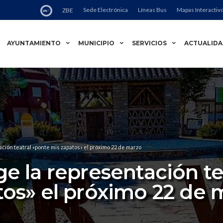
Sede Electrónica
Líneas Bus
Mapas Interactiv
ZBE
AYUNTAMIENTO
MUNICIPIO
SERVICIOS
ACTUALID
ación teatral «ponte mis zapatos» el próximo 22 de marzo
ge la representación te
tos» el próximo 22 de 