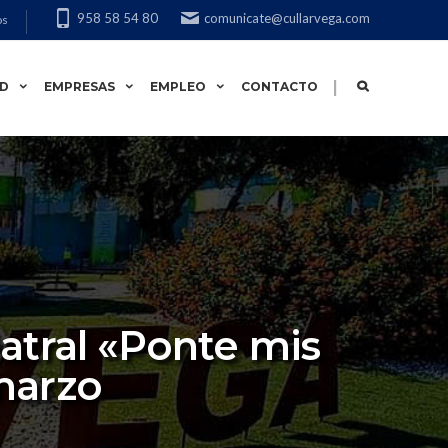
958 58 54 80
comunicate@cullarvega.com
os
|
AD
EMPRESAS
EMPLEO
CONTACTO
atral «Ponte mis
marzo