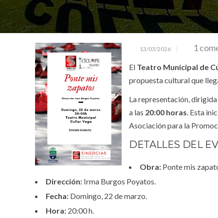
1 com
13/03/2026
El
Teatro Municipal de Cú
propuesta cultural que lleg
La representación, dirigid
a las
20:00 horas
. Esta in
Asociación para la Promoci
DETALLES DEL E
Obra:
Ponte mis zapat
Dirección:
Irma Burgos Poyatos.
Fecha:
Domingo, 22 de marzo.
Hora:
20:00 h.