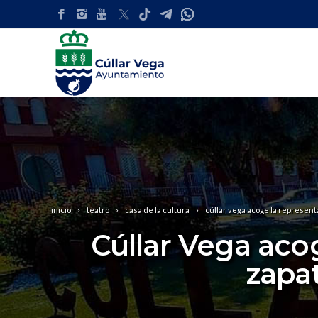
inicio
teatro
casa de la cultura
cúllar vega acoge la represent
Cúllar Vega aco
zapa