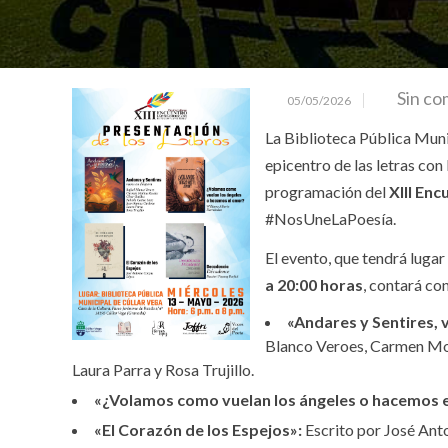
Sin co
05/05/2026
La Biblioteca Pública Muni
epicentro de las letras con
programación del
XIII En
#NosUneLaPoesía.
El evento, que tendrá lugar
a 20:00 horas
, contará con
«Andares y Sentires, 
Blanco Veroes, Carmen Mol
Laura Parra y Rosa Trujillo.
«¿Volamos como vuelan los ángeles o hacemos e
«El Corazón de los Espejos»:
Escrito por José Ant