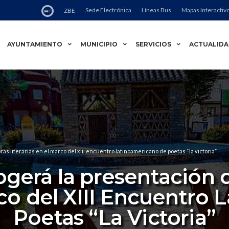
Sede Electrónica
Líneas Bus
Mapas Interactiv
ZBE
AYUNTAMIENTO
MUNICIPIO
SERVICIOS
ACTUALID
as literarias en el marco del xiii encuentro latinoamericano de poetas “la victoria”
ogerá la presentación 
arco del XIII Encuentro
Poetas “La Victoria”