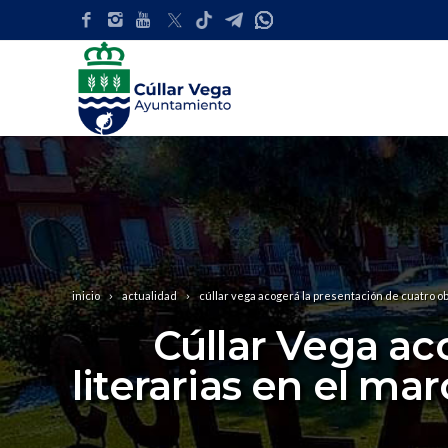
inicio
actualidad
cúllar vega acogerá la presentación de cuatro obr
Cúllar Vega ac
literarias en el m