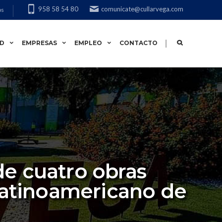
958 58 54 80
comunicate@cullarvega.com
os
|
AD
EMPRESAS
EMPLEO
CONTACTO
de cuatro obras
 Latinoamericano de