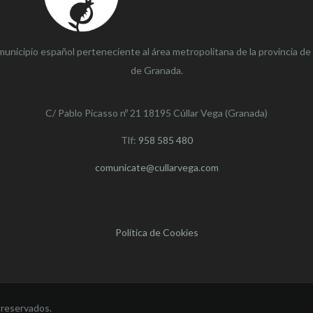
municipio español perteneciente al área metropolitana de la provincia de
de Granada.
C/ Pablo Picasso nº 21 18195 Cúllar Vega (Granada)
Tlf:
958 585 480
comunicate@cullarvega.com
Política de Cookies
 reservados.