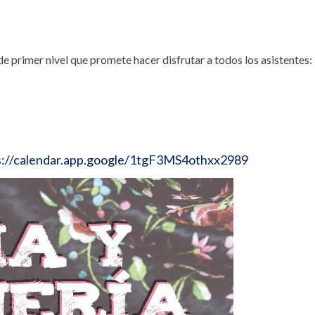
 primer nivel que promete hacer disfrutar a todos los asistentes:
s://calendar.app.google/1tgF3MS4othxx2989