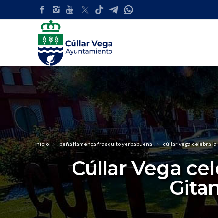
inicio
peña flamenca frasquito yerbabuena
cúllar vega celebra la
Cúllar Vega cel
Gitan