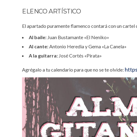
ELENCO ARTÍSTICO
El apartado puramente flamenco contará con un cartel de
Al baile:
Juan Bustamante «El Neniko»
Al cante:
Antonio Heredia y Gema «La Canela»
A la guitarra:
José Cortés «Pirata»
http
Agrégalo a tu calendario para que no se te olvide: