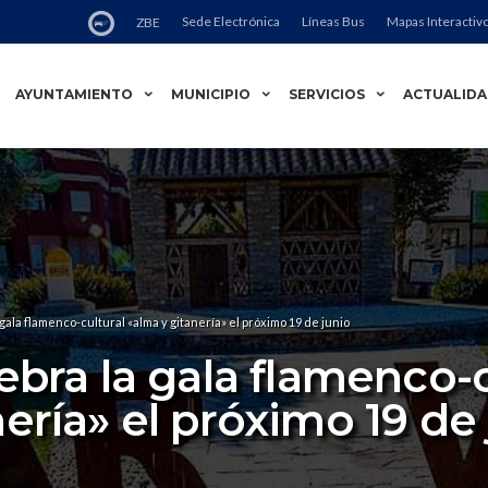
Sede Electrónica
Líneas Bus
Mapas Interactiv
ZBE
AYUNTAMIENTO
MUNICIPIO
SERVICIOS
ACTUALID
 gala flamenco-cultural «alma y gitanería» el próximo 19 de junio
ebra la gala flamenco-
ería» el próximo 19 de