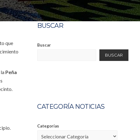
BUSCAR
nto que
Buscar
ocimiento
BUSCAR
 la
Peña
os
cinto.
CATEGORÍA NOTICIAS
Categorías
cipio.