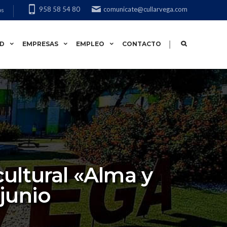
958 58 54 80
comunicate@cullarvega.com
os
|
AD
EMPRESAS
EMPLEO
CONTACTO
cultural «Alma y
 junio