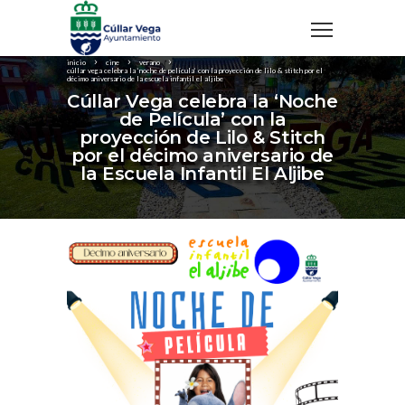
inicio
cine
verano
cúllar vega celebra la ‘noche de película’ con la proyección de lilo & stitch por el
décimo aniversario de la escuela infantil el aljibe
Cúllar Vega celebra la ‘Noche
de Película’ con la
proyección de Lilo & Stitch
por el décimo aniversario de
la Escuela Infantil El Aljibe