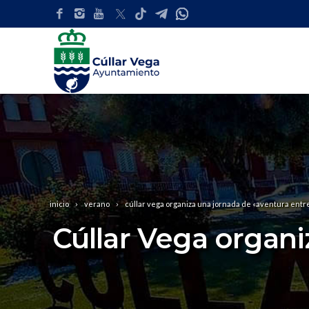
inicio
verano
cúllar vega organiza una jornada de «aventura entre
Cúllar Vega organi