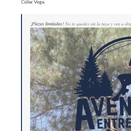
Cúllar Vega.
¡Plazas limitadas!
No te quedes sin la tuya y ven a dis