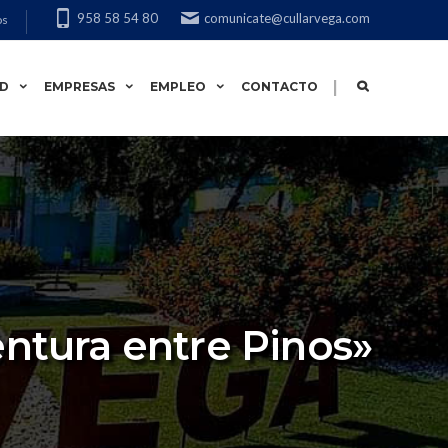
958 58 54 80
comunicate@cullarvega.com
os
|
AD
EMPRESAS
EMPLEO
CONTACTO
entura entre Pinos»