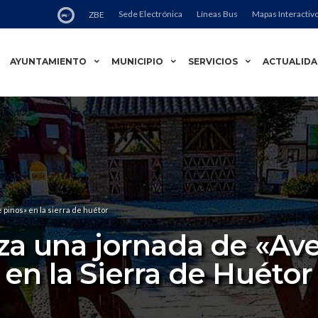
Sede Electrónica
Líneas Bus
Mapas Interactiv
ZBE
AYUNTAMIENTO
MUNICIPIO
SERVICIOS
ACTUALID
 pinos» en la sierra de huétor
za una jornada de «Av
en la Sierra de Huétor