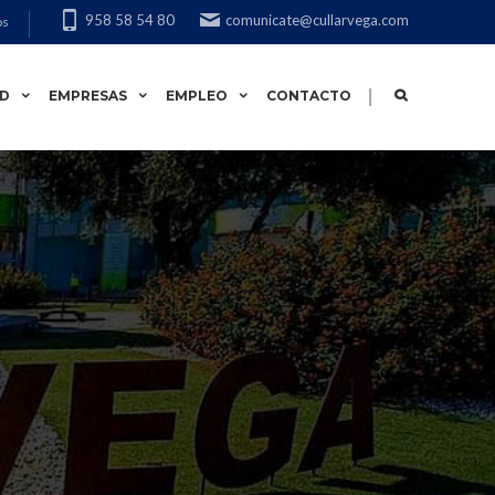
958 58 54 80
comunicate@cullarvega.com
os
|
AD
EMPRESAS
EMPLEO
CONTACTO