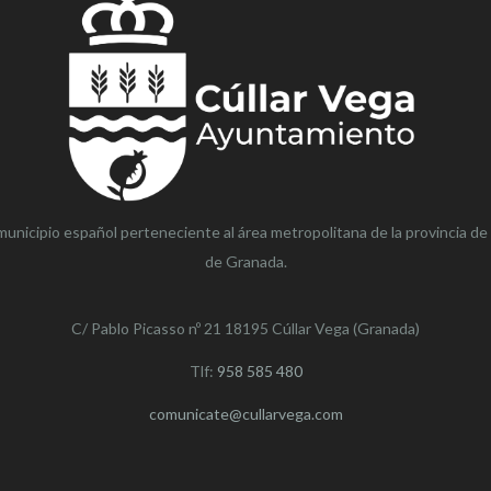
municipio español perteneciente al área metropolitana de la provincia de
de Granada.
C/ Pablo Picasso nº 21 18195 Cúllar Vega (Granada)
Tlf:
958 585 480
comunicate@cullarvega.com