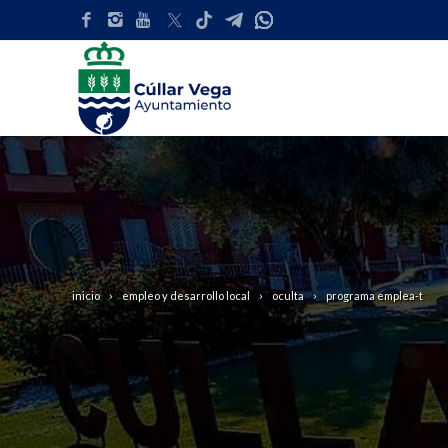
inicio
empleo y desarrollo local
oculta
programa emplea-t