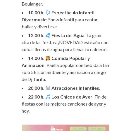
Boulanger.
10:00 h.
Espectáculo Infantil
Divermusic
: Show infantil para cantar,
bailar y divertirse.
12:00 h.
Fiesta del Agua
: La gran
cita de las fiestas. ¡NOVEDAD este año con
cubas llenas de agua para llenar tu caldero!.
14:00 h.
Comida Popular y
Animación
: Paella popular con bebida a tan
solo 5€, con ambiente y animación a cargo
de Dj Tarifa.
20:00 h.
Atracciones Infantiles
.
22:00 h.
Los Chicos de Ayer
: Fin de
fiestas con las mejores canciones de ayer y
hoy.