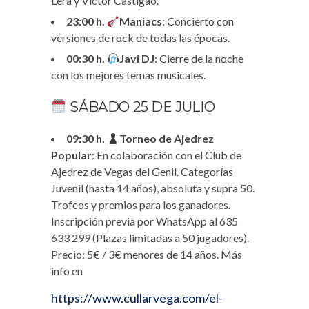
Lera y Víctor Castigao.
23:00 h.
Maniacs
: Concierto con
versiones de rock de todas las épocas.
00:30 h.
Javi DJ
: Cierre de la noche
con los mejores temas musicales.
SÁBADO 25 DE JULIO
09:30 h.
Torneo de Ajedrez
Popular
: En colaboración con el Club de
Ajedrez de Vegas del Genil. Categorías
Juvenil (hasta 14 años), absoluta y supra 50.
Trofeos y premios para los ganadores.
Inscripción previa por WhatsApp al 635
633 299 (Plazas limitadas a 50 jugadores).
Precio: 5€ / 3€ menores de 14 años. Más
info en
https://www.cullarvega.com/el-