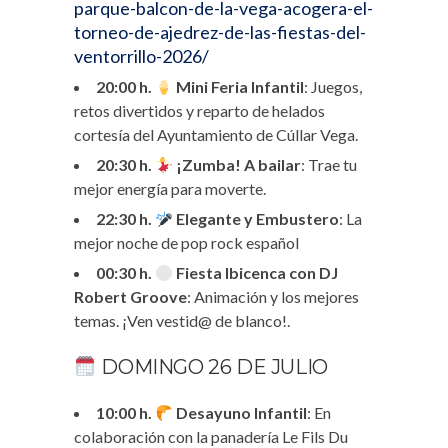
parque-balcon-de-la-vega-acogera-el-
torneo-de-ajedrez-de-las-fiestas-del-
ventorrillo-2026/
20:00 h.
Mini Feria Infantil
: Juegos,
retos divertidos y reparto de helados
cortesía del Ayuntamiento de Cúllar Vega.
20:30 h.
¡Zumba! A bailar
: Trae tu
mejor energía para moverte.
22:30 h.
Elegante y Embustero
: La
mejor noche de pop rock español
00:30 h.
Fiesta Ibicenca con DJ
Robert Groove
: Animación y los mejores
temas. ¡Ven vestid@ de blanco!.
DOMINGO 26 DE JULIO
10:00 h.
Desayuno Infantil
: En
colaboración con la panadería Le Fils Du