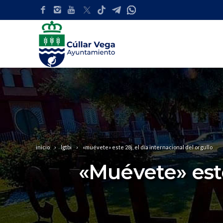
inicio
lgtbi
«muévete» este 28j, el día internacional del orgullo
«Muévete» este