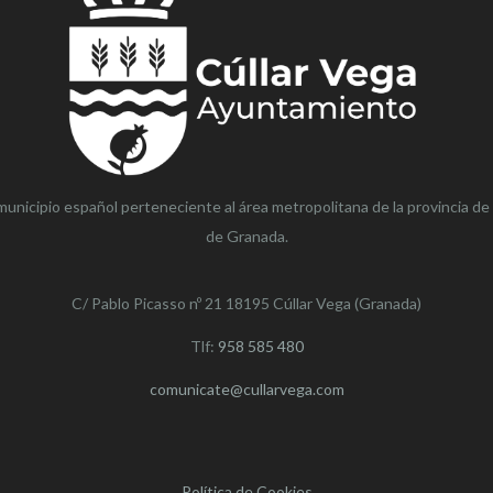
municipio español perteneciente al área metropolitana de la provincia de
de Granada.
C/ Pablo Picasso nº 21 18195 Cúllar Vega (Granada)
Tlf:
958 585 480
comunicate@cullarvega.com
Política de Cookies