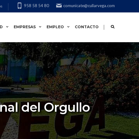
958 58 54 80
comunicate@cullarvega.com
os
|
AD
EMPRESAS
EMPLEO
CONTACTO
nal del Orgullo