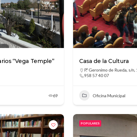
arios “Vega Temple”
Casa de la Cultura
P.º Geronimo de Rueda, s/n,
958 57 40 07
69
Oficina Municipal
POPULARES