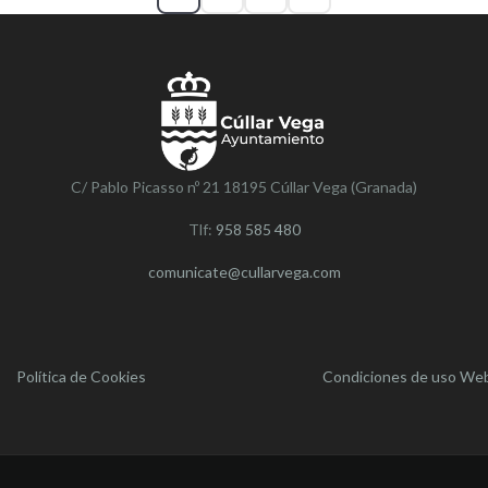
C/ Pablo Picasso nº 21 18195 Cúllar Vega (Granada)
Tlf:
958 585 480
comunicate@cullarvega.com
Política de Cookies
Condiciones de uso We