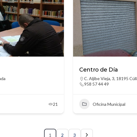
Centro de Día
ada
C. Aljibe Vieja, 3, 18195 Cú
958 57 44 49
21
Oficina Municipal
1
2
3