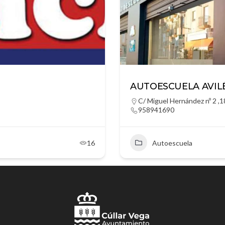
AUTOESCUELA AVIL
C/ Miguel Hernández nº 2 ,1
958941690
16
Autoescuela