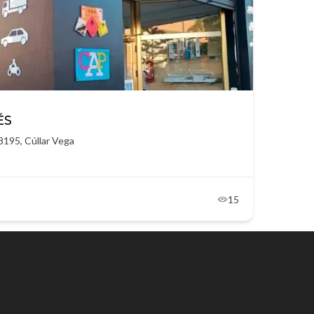
ÉS
8195, Cúllar Vega
15