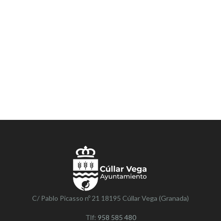
C/ Pablo Picasso nº 21 18195 Cúllar Vega (Granada)
Tlf:
958 585 480