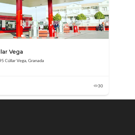
llar Vega
95 Cúllar Vega, Granada
30