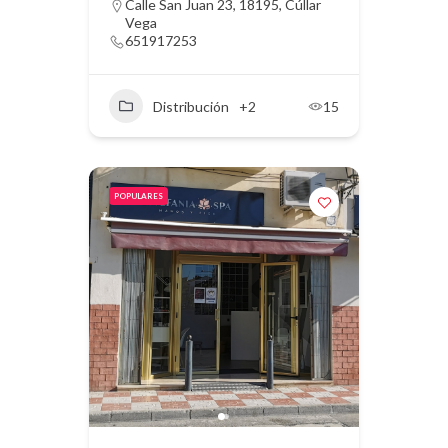
Calle San Juan 23, 18195, Cúllar
Vega
651917253
Distribución
+2
15
POPULARES