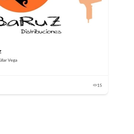
z
úllar Vega
15