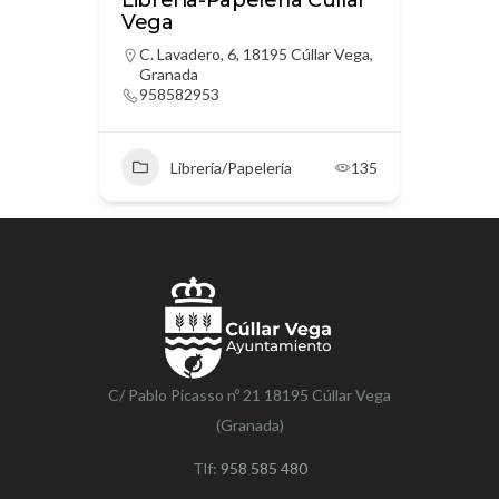
Librería-Papelería Cúllar
Vega
C. Lavadero, 6, 18195 Cúllar Vega,
Granada
958582953
Librería/Papelería
135
C/ Pablo Picasso nº 21 18195 Cúllar Vega
(Granada)
Tlf:
958 585 480