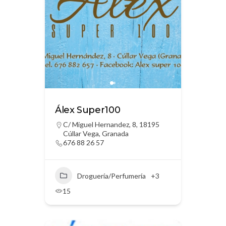
Álex Super100
C/ Miguel Hernandez, 8, 18195
Cúllar Vega, Granada
676 88 26 57
Droguería/Perfumería
+3
15