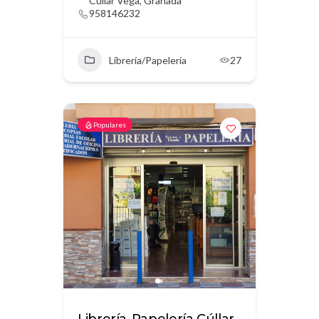
Cúllar Vega, Granada
958146232
Librería/Papelería
27
Populares