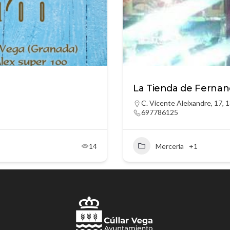
La Tienda de Ferna
C. Vicente Aleixandre, 17, 
697786125
14
Mercería
+1