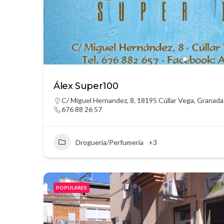
Álex Super100
C/ Miguel Hernandez, 8, 18195 Cúllar Vega, Granada
676 88 26 57
Droguería/Perfumería
+3
POPULARES