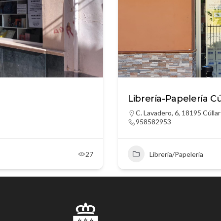
Librería-Papelería C
C. Lavadero, 6, 18195 Cúlla
958582953
27
Librería/Papelería