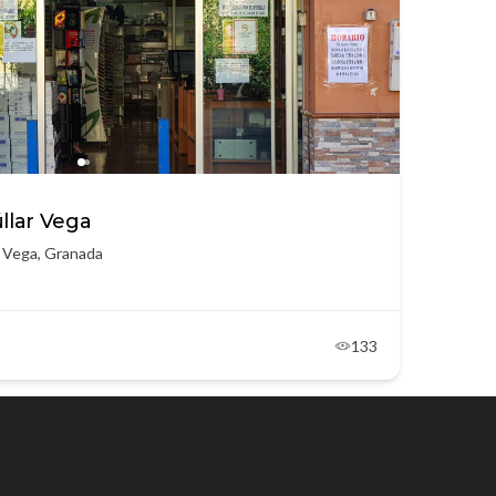
úllar Vega
r Vega, Granada
133