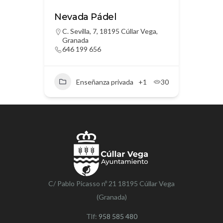
Nevada Pádel
C. Sevilla, 7, 18195 Cúllar Vega,
Granada
646 199 656
Enseñanza privada
+1
30
C/ Pablo Picasso nº 21 18195 Cúllar Vega
(Granada)
Tlf:
958 585 480