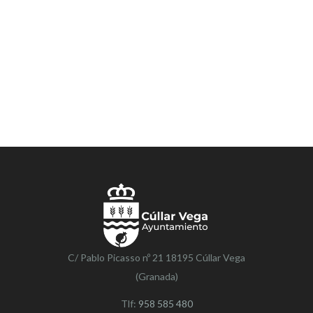
C/ Pablo Picasso nº 21 18195 Cúllar Vega
(Granada)
Tlf:
958 585 480