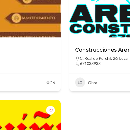
Construcciones Are
C. Real de Purchil, 26, Loca
671033933
26
Obra