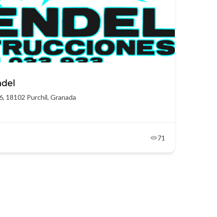
ndel
l 6, 18102 Purchil, Granada
71