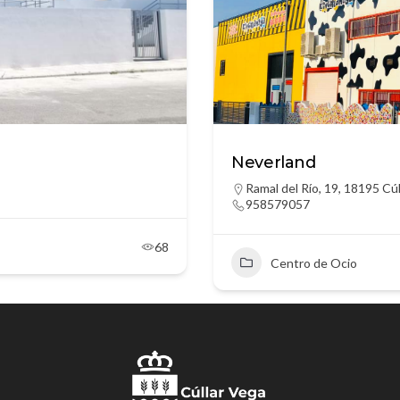
Neverland
Ramal del Río, 19, 18195 Cú
958579057
68
Centro de Ocio