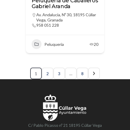
Peluquería de Caballeros
Gabriel Aranda
Av. Andalucía, Nº 30, 18195 Cúllar
Vega, Granada
958 051 228
Peluquería
20
1
2
3
…
8
C/ Pablo Picasso nº 21 18195 Cúllar Vega