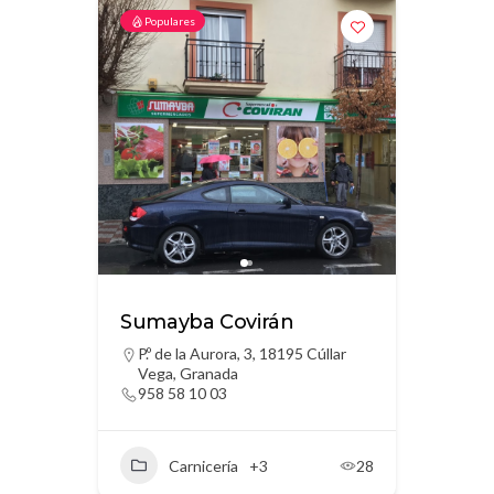
Populares
Sumayba Covirán
P.º de la Aurora, 3, 18195 Cúllar
Vega, Granada
958 58 10 03
Carnicería
+3
28