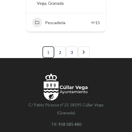
Vega, Granada
Pescadería
15
1
2
3
C/ Pablo Picasso nº 21 18195 Cúllar Vega
(Granada)
Tlf:
958 585 480