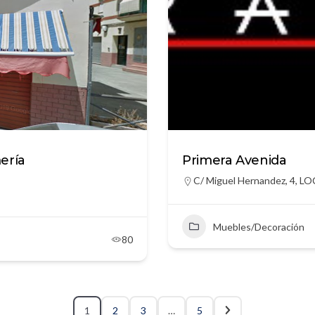
ería
Primera Avenida
C/ Miguel Hernandez, 4, LO
Muebles/Decoración
80
1
2
3
…
5