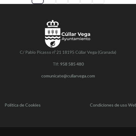
C/ Pablo Picasso nº 21 18195 Cúllar Vega (Granada)
Tlf:
958 585 480
comunicate@cullarvega.com
Política de Cookies
Condiciones de uso We