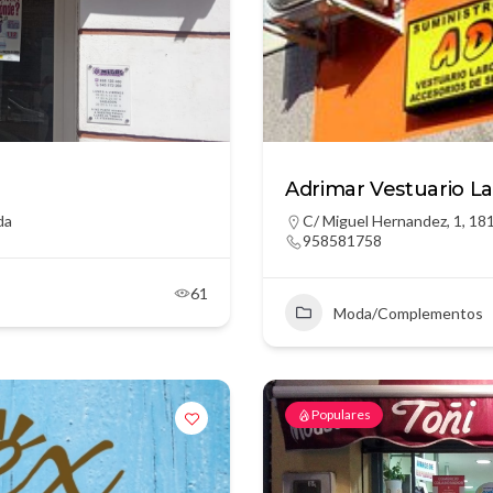
Adrimar Vestuario La
da
C/ Miguel Hernandez, 1, 18
958581758
61
Moda/Complementos
Populares