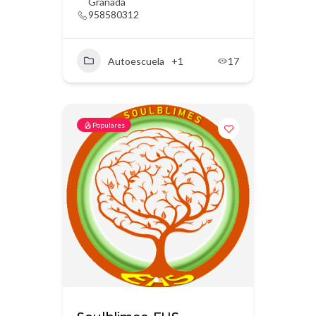
Granada
958580312
Autoescuela
+1
17
Populares