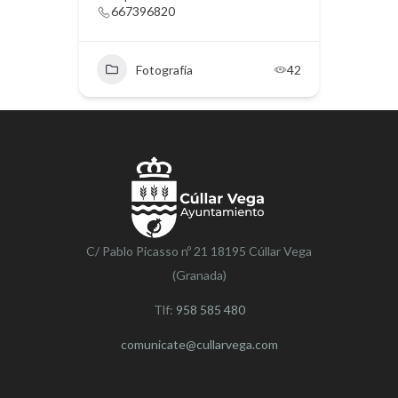
667396820
Fotografía
42
C/ Pablo Picasso nº 21 18195 Cúllar Vega
(Granada)
Tlf:
958 585 480
comunicate@cullarvega.com