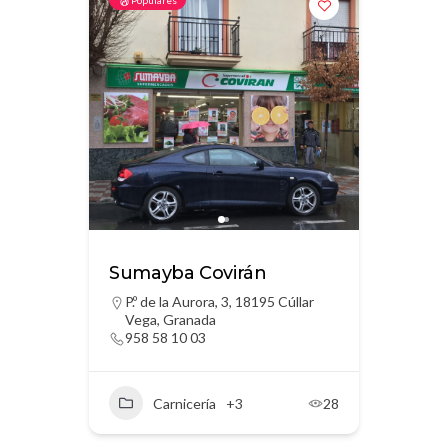
Populares
Sumayba Covirán
P.º de la Aurora, 3, 18195 Cúllar
Vega, Granada
958 58 10 03
Carnicería
+3
28