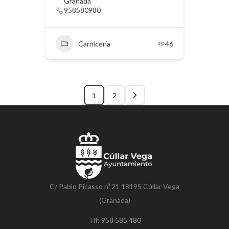
Granada
958580980
Carnicería
46
1
2
C/ Pablo Picasso nº 21 18195 Cúllar Vega
(Granada)
Tlf:
958 585 480