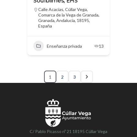
Soulblimes, EHS
Calle Acacias, Cúllar Vega,
Comarca de la Vega de Granada,
Granada, Andalucia, 18195,
España
Enseñanza privada
13
1
2
3
C/ Pablo Picasso nº 21 18195 Cúllar Vega