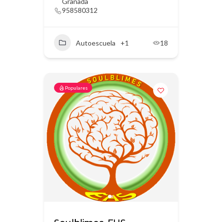
Granada
958580312
Autoescuela
+1
18
Populares