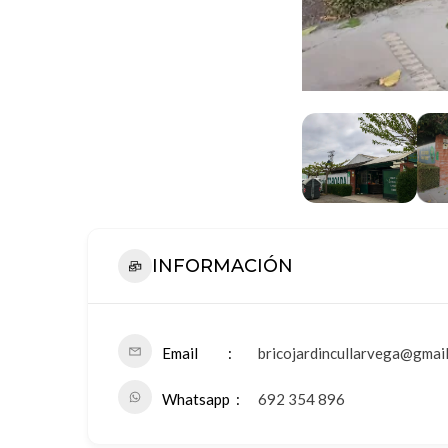
INFORMACIÓN
Email
bricojardincullarvega@gmai
Whatsapp
692 354 896