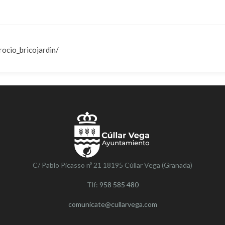
ocio_bricojardin/
C/ Pablo Picasso nº 21 18195 Cúllar Vega (Granada)
Tlf:
958 585 480
comunicate@cullarvega.com