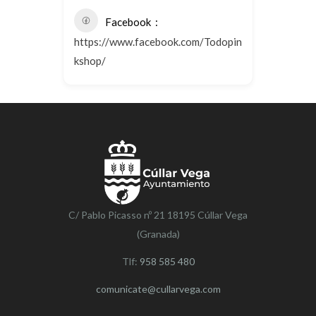
Facebook
https://www.facebook.com/Todopin
kshop/
C/ Pablo Picasso nº 21 18195 Cúllar Vega
(Granada)
Tlf:
958 585 480
comunicate@cullarvega.com